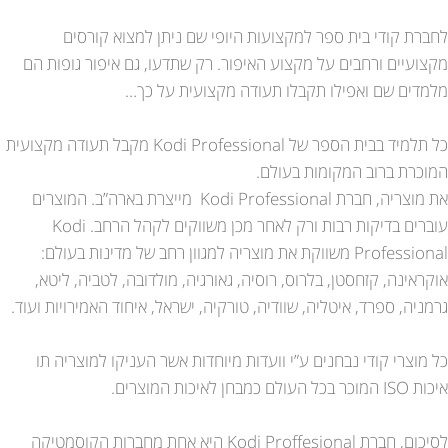
לחברת קודי בית ספר למקצועות היופי שם ניתן למצוא קורסים
מקצועיים ורחבים על מקצוע האיפור. רק שתדעו, גם איפור גופות הם
מלמדים שם ואפילו תקבלו תעודה מקצועית על כך…
כל תלמיד בבית הספר של Kodi Professional מקבל תעודה מקצועית
המוכרת ברוב המקומות בעולם.
את מוצריה, חברת Kodi Professional מייצרת בארה”ב. המוצרים
עוברים בדיקות רבות ורק לאחר מכן משווקים לקהל הרחב. Kodi
Professional משווקת את מוצריה למגוון רחב של מדינות בעולם:
אוקראינה, קזחסטן, בלרוס, רוסיה, גאורגיה, מולדובה, לטביה, ליטא,
גרמניה, ספרד, איטליה, שוודיה, טורקיה, ישראל, איחוד האמירויות ועוד.
כל מוצרי קודי נבחנים ע”י וועדות מיוחדות אשר העניקו למוצריה תו
איכות ISO המוכר בכל העולם כמבחן לאיכות המוצרים.
לסיכום, חברת Kodi Proffesional היא אחת מחברות הקוסמטיקה