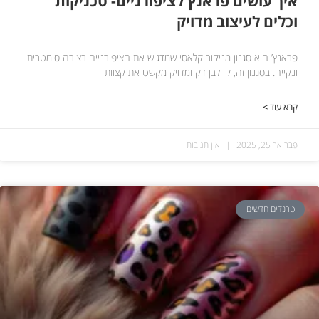
איך עושים פראנץ לציפורניים- טכניקות
וכלים לעיצוב מדויק
פראנץ’ הוא סגנון מניקור קלאסי שמדגיש את הציפורניים בצורה סימטרית
ונקייה. בסגנון זה, קו לבן דק ומדויק מקשט את קצוות
קרא עוד >
פברואר 25, 2025
אין תגובות
טרנדים חדשים