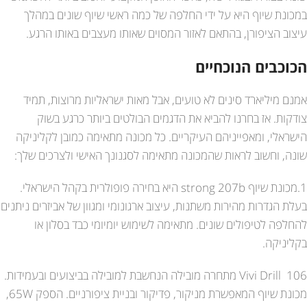
במכונת שיוף היא על ידי החלפה של כמה ראשי שיוף שונים במהלך
עיצוב הציפורן, בהתאם לאזור המסוים שאותו מעצבים באותו הרגע.
הכוכבים הנוכחיים
אמנם מיליארד סינים לא טועים, אבל מאות ישראליות מרוצות, תמיד
צודקות. אז בחרנו להביא את הדגמים הבולטים ביותר כרגע בשוק
הישראלי, ומאפייניהם העיקריים. כל מכונה מתאימה כמובן לקליניקה
שונה, וחשוב לראות שהמכונה מתאימה לסגנונך האישי ולצרכים שלך:
1.מכונת שיוף strong 207b היא בחירה פופולרית בקהל הישראלי.
בעלת הגדרות מהירות משתנות, עיצוב ארגונומי ומגוון של אביזרים ניתנים
להחלפה לטיפולים שונים. מתאימה לשימוש יומיומי כבד בסלון או
בקליניקה.
106 Vivi Drill מתחרה מובילה הנחשבת למובילה בביצועים ובעמידות.
מכונת שיוף המאפשרת מניקור, פדיקור ובניית ציפורניים. הספק 65W,