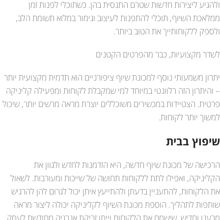
ולהגיע ליצירות חדשות שטרם התנסית בהן. כשתוכלי לפנות זמן
ממלאכת השיוף, תוכלי להתפנות לעיצוב וגימור במלוא תשומת הלב,
ולספק ללקוחותייך את הטוב ביותר.
לשדר מקצועיות, כבר מהפרטים הקטנים
יתרון משמעותי נוסף למכונת שיוף ציפורניים הוא תדמית מקצועית יותר
– והיתרון הזה רלוונטי במיוחד למי שמקבלת לקוחות ומפעילה קליניקה
פרטית. הצטיידות במכשירים משוכללים יוצרת מראה מרשים יותר, שיכול
למשוך יותר לקוחות.
שיפוץ בבית
הרכישה של מכונת שיוף חדשה, היא הזדמנות לחדש ולגוון את
הקליניקה, ואפילו לתת ללקוחות תחושה של שייכות ומעורבות. לשאול
את הלקוחות, להתעניין בדעתן ולהתייעץ איתן יכול לגרום להן להרגיש
שותפות לתהליך. הוספת מכונת השיוף לקליניקה יכולה ליצור מראה
מרענן וחדיש, שישמח את הלקוחות וייתן זריקת אנרגיה מחודשת לעסק