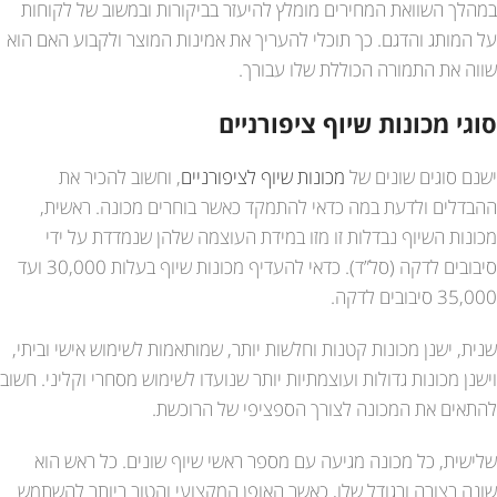
במהלך השוואת המחירים מומלץ להיעזר בביקורות ובמשוב של לקוחות
על המותג והדגם. כך תוכלי להעריך את אמינות המוצר ולקבוע האם הוא
שווה את התמורה הכוללת שלו עבורך.
סוגי מכונות שיוף ציפורניים
ישנם סוגים שונים של
מכונות שיוף לציפורניים
, וחשוב להכיר את
ההבדלים ולדעת במה כדאי להתמקד כאשר בוחרים מכונה. ראשית,
מכונות השיוף נבדלות זו מזו במידת העוצמה שלהן שנמדדת על ידי
סיבובים לדקה (סל”ד). כדאי להעדיף מכונות שיוף בעלות 30,000 ועד
35,000 סיבובים לדקה.
שנית, ישנן מכונות קטנות וחלשות יותר, שמותאמות לשימוש אישי וביתי,
וישנן מכונות גדולות ועוצמתיות יותר שנועדו לשימוש מסחרי וקליני. חשוב
להתאים את המכונה לצורך הספציפי של הרוכשת.
שלישית, כל מכונה מגיעה עם מספר ראשי שיוף שונים. כל ראש הוא
שונה בצורה ובגודל שלו, כאשר האופן המקצועי והטוב ביותר להשתמש