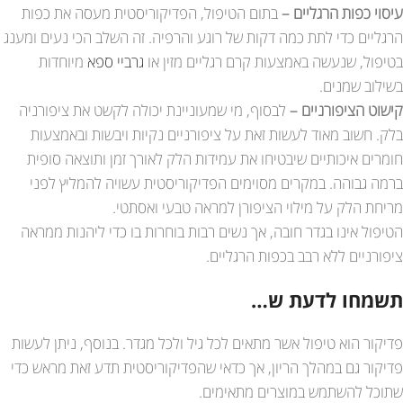
עיסוי כפות הרגליים –
בתום הטיפול, הפדיקוריסטית מעסה את כפות
הרגליים כדי לתת כמה דקות של רוגע והרפיה. זה השלב הכי נעים ומענג
בטיפול, שנעשה באמצעות קרם רגליים מזין או
גרביי ספא
מיוחדות
בשילוב שמנים.
קישוט הציפורניים –
לבסוף, מי שמעוניינת יכולה לקשט את ציפורניה
בלק. חשוב מאוד לעשות זאת על ציפורניים נקיות ויבשות ובאמצעות
חומרים איכותיים שיבטיחו את עמידות הלק לאורך זמן ותוצאה סופית
ברמה גבוהה. במקרים מסוימים הפדיקוריסטית עשויה להמליץ לפני
מריחת הלק על מילוי הציפורן למראה טבעי ואסתטי.
הטיפול אינו בגדר חובה, אך נשים רבות בוחרות בו כדי ליהנות ממראה
ציפורניים ללא רבב בכפות הרגליים.
תשמחו לדעת ש…
פדיקור הוא טיפול אשר מתאים לכל גיל ולכל מגדר. בנוסף, ניתן לעשות
פדיקור גם במהלך הריון, אך כדאי שהפדיקוריסטית תדע זאת מראש כדי
שתוכל להשתמש במוצרים מתאימים.