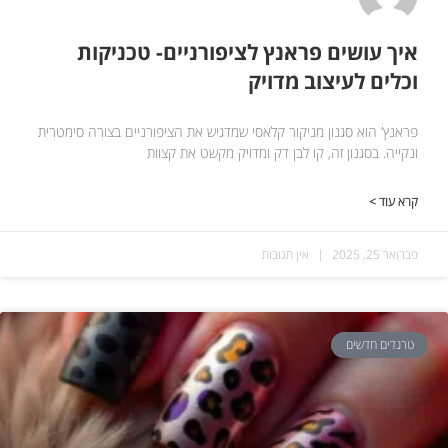
איך עושים פראנץ לציפורניים- טכניקות
וכלים לעיצוב מדויק
פראנץ’ הוא סגנון מניקור קלאסי שמדגיש את הציפורניים בצורה סימטרית
ונקייה. בסגנון זה, קו לבן דק ומדויק מקשט את קצוות
קרא עוד >
פברואר 25, 2025
אין תגובות
טרנדים חדשים