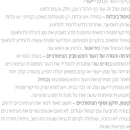
קילוף העור עם
כלי ייעודי
.
בתום שלב זה עור כף הרגל רענן, חלק ונעים למגע.
טיפול ביבלות –
במידה ויש יבלות, הן מטופלות באופן נקודתי. יש יבלות
שניתן לשפשף, ואחרות נדרש להסיר לחלוטין.
פדיקוריסטית רפואית ומיומנת תדע לאבחן את סוג היבלת ולהתאים
טיפול מתאים. במקרים מסוימים, הפדיקוריסטית עשויה להמליץ להמשיך
את הטיפול אצל
פודיאטור
, כירורג או רופא עור.
הרמה והסרה של העור היבש סביב הציפורניים –
בשלב הבא יש
להשתמש
במרים עור
שמטרתו להפריד את העור ממסגרת הציפורניים.
מריחה של שמן ייעודי או קרם מתאים יכולה לסייע בהסרה קלה יותר.
לאחר מכן מסירים את העור היבש באמצעות
צבתית
.
לא מומלץ ליישם שלב זה לבד בבית, ויש לוודא שרק פדיקוריסטית
מקצועית ומיומנת עושה זאת על מנת להימנע מפציעה.
קיצוץ, תיקון ושיוף הציפורניים –
חשוב מאוד לגזור את הציפורניים לרוחב
בצורה מרובעת עם קצוות עגולים. לא מעט אנשים גוזרים את הציפורניים
בצורה לא נכונה, שעלולה לגרום לבעיות שונות כמו כאב, ציפורן חודרנית
או פציעות שונות.