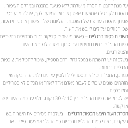
על מנת להבטיח הסרה מושלמת ללא פגיעה במבנה ובמרקם הציפורן.
בהסרת לק רגיל באמצעות אצטון או נוזל המיועד לכך, יש להימנע ככל
שניתן מהסרה עודפת של השכבות העליונות של הציפורן או מגירוי העור,
שכן הנוזלים עלולים לייבש את העור.
השריית כפות הרגליים –
כאשר מיישמים פדיקור רטוב מתחילים בהשריית
כפות הרגליים במים חמימים עם סבון במטרה לרכך את העור
והציפורניים.
בשלב זה יש להשתמש במכל גדול ורחב מספיק, שיכול להכיל את 2 כפות
הרגליים בנוחות.
כמו כן, המכל חייב להיות סטרילי לחלוטין על מנת למנוע הדבקה של
מזהמים שונים שיכולים לעבור מאדם אחד לאחר או מכלים לא סטריליים
ומלוכלכים.
יש לטבול את כפות הרגליים בין 10 ל- 30 דקות, תלוי עד כמה העור יבש
או קשה.
הסרת העור היבש מכפות הרגליים –
בשלב זה מסירים את העור היבש
בעקבים, בצידי כפות הרגליים ובכריות כף הרגל באמצעות פילינג או