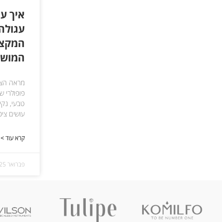
איך עו
עגולה
המקצו
המוש
מראה הציפ
פופולרי ש
טבעי, נקי
עושים ציפ
קרא עוד >
פברואר 25, 2025