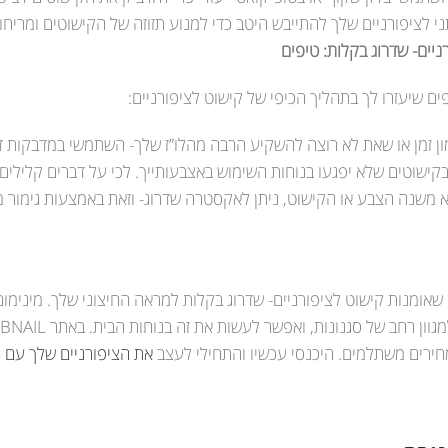
ני לציפורניים שלך להתייבש היטב כדי למנוע תזוזה של הקישוטים ומריחו
ניים- שדרוג בקלות: טיפים
ם שיעזרו לך בתהליך הכיפי של קישוט לציפורניים:
ון זמן או שאת לא רוצה להשקיע הרבה מהלו”ז שלך- השתמשי במדבקות דק
קישוטים שלא יפגעו בנוחות השימוש באצבעותייך. לכי על דברים קלילים 
א משנה הצבע או הקישוט, ניתן לאקסטרה שדרוג- וזאת באמצעות גימור מב
 שאומנות קישוט לציפורניים- שדרוג בקלות למראה החיצוני שלך. מינימו
חירים משתלמים. היכנסי עכשיו והתחילי לעצב
את הציפורניים שלך עם ה