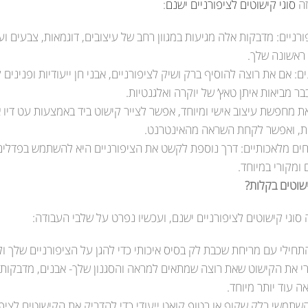
זה
סוגי קישוטים לציפורניים ישנם
:
רניים: מדבקות אלה מגיעות במגוון רחב של עיצובים, דוגמאות, צבעים ועוד
ראשונה שלך.
נים: אם את רוצה להוסיף ברק ושיק לציפורניים, אבני חן ייעודיות ופנינ
ר מביאות איתן טאץ’ של יוקרה ואלגנטיות.
 את מחפשת עיצוב אישי ומיוחד, אפשר לצייר קישוט ביד באמצעות עט דיו 
, ואפשר לקחת השראה מהאינטרנט.
חים מלאכותיים: דרך נוספת לקשט את הציפורניים היא להשתמש בפדלים 
ומקורי במיוחד.
שוטים בקלות?
ה סוגי קישוטים לציפורניים ישנם, ועכשיו נפרט על שלבי העבודה:
תחילי עם מריחת שכבת לק בסיס איכותי כדי להגן על הציפורניים שלך ו
י את הקישוט שאת רוצה שמתאים למראה והסגנון שלך- אבנים, מדבקות, 
ה עוד יותר מיוחד.
שתמשי בלק שקוף או בטופ קואט ייעודי כדי להדביק את הקישוטים לציפור