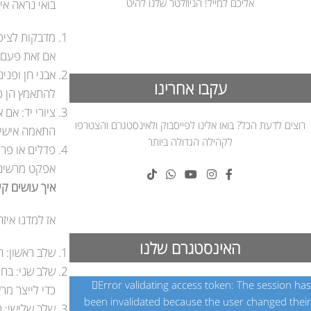
אליכם למייל! הניוזלטר שלנו להיט
בואי נראה אי
מדבקות לציפו
אם זאת פעם 
אבני חן ופני
עקבו אחרינו
להתאמץ הן כב
ציורי יד: אם
רוצים לדעת הכל? בואו אלינו לפייסבוק ולאינסטגרם והצטרפו
התאמה אישית
לקהילה הגדולה ביותר
פדלים או פר
אפקט מרשים 
איך עושים קי
אז למדנו איז
האינסטגרם שלנו
שלב ראשון: ה
שלב שני: בחר
Error validating access token: The session has
כדי לייצר מרא
been invalidated because the user changed their
שלב שלישי: ה