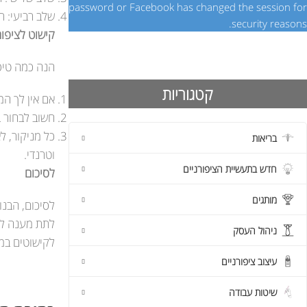
password or Facebook has changed the session for
שלב רביעי: ת
security reasons.
קישוט לציפור
הנה כמה טיפי
קטגוריות
אם אין לך המ
חשוב לבחור ב
כל מניקור, ל
בריאות
וטרנדי.
חדש בתעשיית הציפורניים
לסיכום
מותגים
לסיכום, הבנו
ניהול העסק
לקישוטים במ
עיצוב ציפורניים
שיטות עבודה