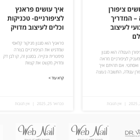
שים ציפורן
איך עושים פראנץ
 – המדריך
לציפורניים- טכניקות
עי לעיצוב
וכלים לעיצוב מדויק
לם
פראנץ’ הוא סגנון מניקור קלאסי
שמדגיש את הציפורניים בצורה
ורן העגולה הוא סגנון
סימטרית ונקייה. בסגנון זה, קו לבן דק
מעניק לציפורניים מראה
ומדויק מקשט את קצוות
 ואסתטי. אם תהיתם איך
ורן עגולה, התשובה נעוצה
קרא עוד >
אין תגובות
פברואר 25, 2025
אין תגובות