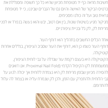
חשיבות מראה כף יד מטופחת מכיוון שהיא כל כך חשופה ומסמ”לת את
כרטיס הביקור של האישה והיום גם של הגברים שביננו, כי יד מטופחת
נראית טוב ועל זה כולנו מסכימים.
מניקור מגיע בשיטות שונות, בין אם רטוב, יבש והוא נעשה בנפרד או לפני
מריחת לק, לק ג’ל ובניית ציפורניים.
אחד הכלים החשובים בתהליך הוא דוחף העור.
דוחף העור כשמו כן הוא, דוחף את העור שסביב הציפורן, במ”לים אחרות
קוטיקולה.
הקוטיקולה היא בעצם רקמת עור שגדלה על גבי לוחית הציפורן,
ממשמתחת לקו הקיפול הקדמי (Proximal Nail Fold. אנו דואגים
להסירה מכיוון שבזמן מריחת לק היא נצמדת ללוחית אך יכולה לנוע על
גבי הלוחית ולהתפרק עם הזמן, ולכן לק שנמרח עליה או בצמוד לה עלול
להתרומם.