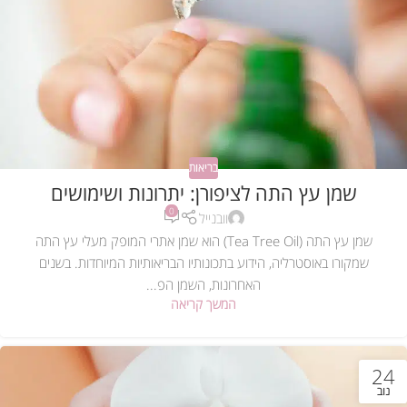
בריאות
שמן עץ התה לציפורן: יתרונות ושימושים
0
וובנייל
שמן עץ התה (Tea Tree Oil) הוא שמן אתרי המופק מעלי עץ התה
שמקורו באוסטרליה, הידוע בתכונותיו הבריאותיות המיוחדות. בשנים
האחרונות, השמן הפ...
המשך קריאה
24
נוב