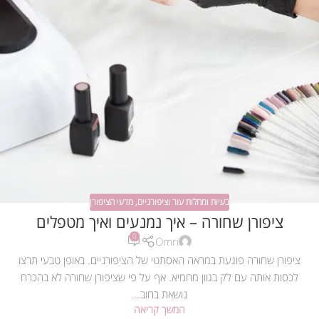
בעיות ומחלות עור וציפורניים
,
מדעי הציפורן
ציפורן שחורה – איך נמנעים ואיך מטפלים
0
Omri
ציפורן שחורה פוגעת במראה האסתטי של הציפורניים. באופן טבעי תרצו
לכסות אותה עם לק בגוון מחמיא. אף על פי שציפורן שחורה לא בהכרח
נושאת בחוב...
המשך קריאה