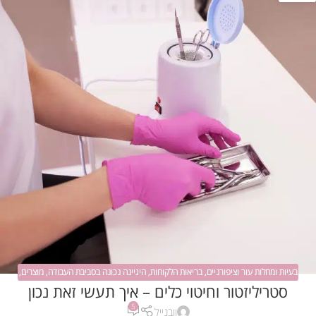
בעיות ומחלות עור וציפורניים
,
בריאות הלקוחות
,
היגיינה נכונה בסביבת העבודה
,
מוצרים
,
סטריליזטור וחיטוי כלים – איך תעשי זאת נכון
שימושיים
5
וובנייל