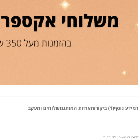
מידע נוסף
(1) ביקורות
אודות המותג
משלוחים ומעקב
ים לעיצוב וג’ל בניה.