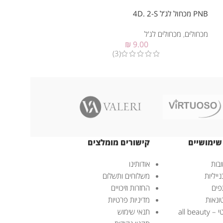
לאקריל שטוח #6 (קולינסקי)
PNB מכחול לג’ל 4D. 2-S
מכחולים
,
מכחולים ל
מכחולים
,
מכחולים לג'ל
0
₪
9.00
(3)
שימושיים
קישורים מומלצים
בות
אודותינו
ייליות
משלוחים ותשלום
פים
החזרות וזיכויים
ונאות
מדיניות פרטיות
all bea
תנאי שימוש