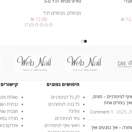
טוליפ מכחול לג’ל 0-S
מכחולים
,
מכחולים לג'ל
₪
12.00
₪
12
(1)
חיפושים נפוצים
קישורים 
וף לציפורניים – סוגים,
לק ג’ל לציפורניים
שאלות ותשו
ואיך בוחרים אחת
ג’ל בניה לציפורניים
נבחרת הוובנ
פוליג’ל
תוכנית שות
1 Comment
ציוד לציפורניים
מכירה בסיט
ראשי שיוף לציפורניים
אינדקס ביוטי – uty
חורה – איך נמנעים ואיך