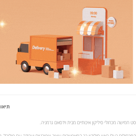
תיאור
סט חמישה מכחולי סיליקון איכותיים מבית וידסאם גרמניה.
המכחולים בעלי ראש סיליקון רך המאפשרים עיצוב ציפורניים ועבודה עם פוליג’ל, ג’ל