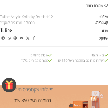
שמירת מוצר
מק"ט:
Tulipe Acrylic Kolinsky Brush #12
קטגוריות:
מכחולים
,
מכחולים לאקריל
מותג:
שיתוף:
יבואן רשמי
איכות פרימיום
משלוחים חינם בהזמנה מעל 350 ₪
מוצרים מקוריים בלבד
משלוחי אקספרס חינם!
בהזמנה מעל 350 ש”ח