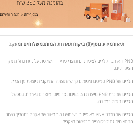
בהזמנה מעל 350 ש”ח
בכפוף לתנאי משלוח ותשלום
תיאור
מידע נוסף
(0) ביקורות
אודות המותג
משלוחים ומעקב
PNB היא חברת ג’לים לציפורניים ומוצרי פדיקור השולטת על נתח גדול משוק
הציפורניים.
הג’לים של PNB סמיכים ואטומים כך שהתוצאה המתקבלת יוצאת מן הכלל.
הג’לים שחברת PNB מייצרת הם באיכות פרימיום ומיוצרים בארה”ב במפעל
הג’לים הגדול במדינה.
הג’לים של חברת PNB מאופיינים בשימוש נמוך מאוד של אקריל בתהליך היצור
המתאימים גם לציפורניים הרגישות לאקריל.