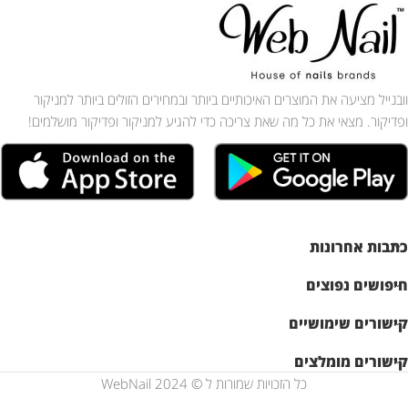
וובנייל מציעה את המוצרים האיכותיים ביותר ובמחירים הזולים ביותר למניקור
ופדיקור. מצאי את כל מה שאת צריכה כדי להגיע למניקור ופדיקור מושלמים!
כתבות אחרונות
חיפושים נפוצים
קישורים שימושיים
קישורים מומלצים
כל הזכויות שמורות ל © WebNail 2024