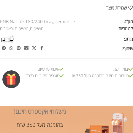
שמירת מוצר
מק"ט:
PNB Nail file 180/240 Gray, semicircle
קטגוריות:
משייפים
,
משייפים ובאפרים
מותג:
שיתוף:
יבואן רשמי
איכות פרימיום
משלוחים חינם בהזמנה מעל 350 ₪
מוצרים מקוריים בלבד
משלוחי אקספרס חינם!
בהזמנה מעל 350 ש”ח