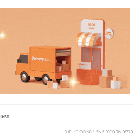
תיאור
הג’לים של חברת PNB מהאיכותיים שתנסו!