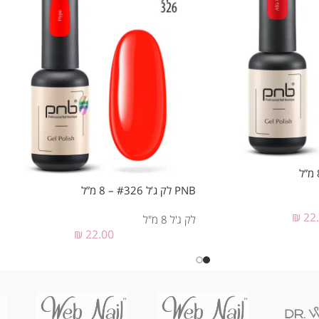
PNB לק ג’ל #326 – 8 מ”ל
₪
22
לק ג'ל 8 מ"ל
₪
22.00