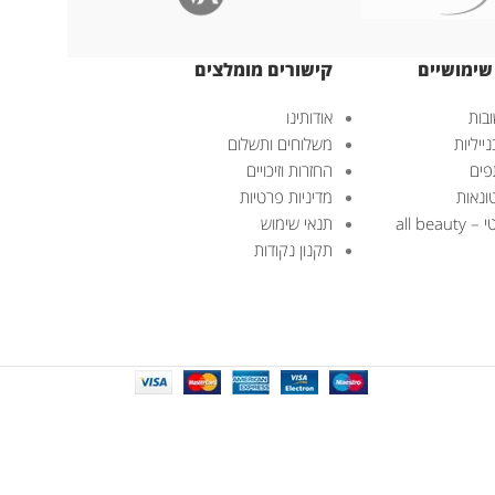
שימושיים
קישורים מומלצים
בות
אודותינו
ייליות
משלוחים ותשלום
פים
החזרות וזיכויים
ונאות
מדיניות פרטיות
all bea
תנאי שימוש
תקנון נקודות