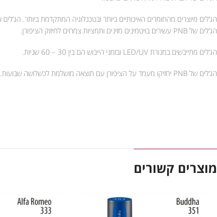
הג’לים מיוצרים מהחומרים האיכותיים ביותר ובטכנלוגיה המתקדמת ביותר. הג’לים אטומים וסמיכים המ
הג’לים של PNB עשירים בויטמינים מזינים ותמציות צמחים לחיזוק הציפורן.
הג’לים מתייבשים במנורת LED/UV ובזמני הייבוש הם בין 30 – 60 שניות.
הג’לים של PNB יחזיקו מעמד על הציפורן עם תוצאה מושלמת לכשלושה שבועות.
מוצרים קשורים