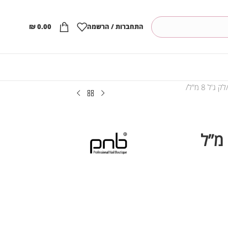
התחברות / הרשמה
0.00
₪
לק ג'ל 8 מ"ל