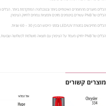
הג’לים מיוצרים מהחומרים האיכותיים ביותר ובטכנלוגיה המתקדמת ביותר. הג’לים אטומים וסמיכים המ
הג’לים של PNB עשירים בויטמינים מזינים ותמציות צמחים לחיזוק הציפורן.
הג’לים מתייבשים במנורת LED/UV ובזמני הייבוש הם בין 30 – 60 שניות.
הג’לים של PNB יחזיקו מעמד על הציפורן עם תוצאה מושלמת לכשלושה שבועות.
מוצרים קשורים
אזל המלאי