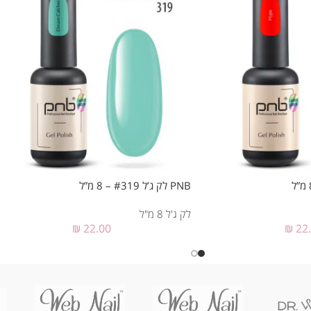
PNB לק ג’ל #319 – 8 מ”ל
לק ג'ל 8 מ"ל
₪
22.00
₪
22