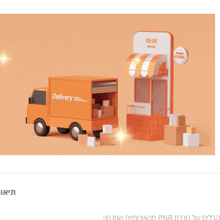
תיאור
הג’לים של חברת PNB מהאיכותיים שתנסו!