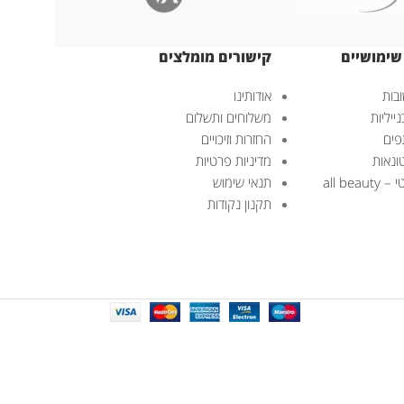
שימושיים
קישורים מומלצים
בות
אודותינו
ייליות
משלוחים ותשלום
פים
החזרות וזיכויים
ונאות
מדיניות פרטיות
all bea
תנאי שימוש
תקנון נקודות