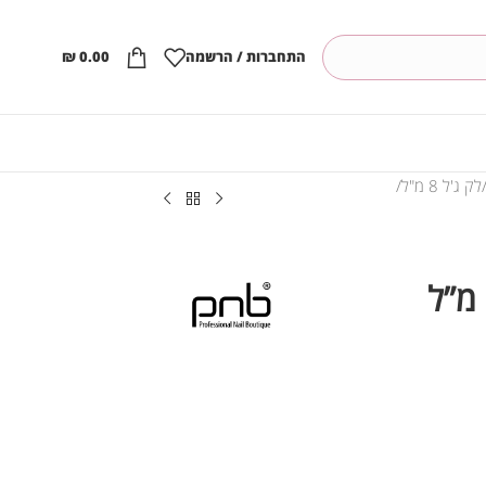
התחברות / הרשמה
0.00
₪
לק ג'ל 8 מ"ל