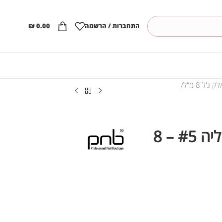
התחברות / הרשמה
0.00
₪
לק ג'ל 8 מ"ל
PNB לק ג’ל, סדרת אשליה #5 – 8