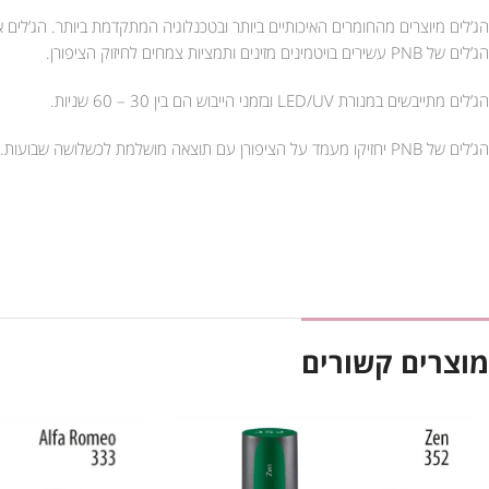
הג’לים מיוצרים מהחומרים האיכותיים ביותר ובטכנלוגיה המתקדמת ביותר. הג’לים אטומים וסמיכים המ
הג’לים של PNB עשירים בויטמינים מזינים ותמציות צמחים לחיזוק הציפורן.
הג’לים מתייבשים במנורת LED/UV ובזמני הייבוש הם בין 30 – 60 שניות.
הג’לים של PNB יחזיקו מעמד על הציפורן עם תוצאה מושלמת לכשלושה שבועות.
מוצרים קשורים