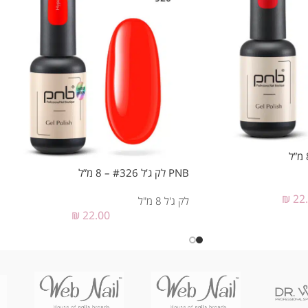
PNB לק ג’ל #326 – 8 מ”ל
₪
22
לק ג'ל 8 מ"ל
₪
22.00