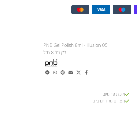
PNB Gel Polish 8ml - Illusion 05
לק ג'ל 8 מ"ל
איכות פרימיום
מוצרים מקוריים בלבד