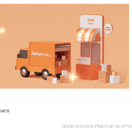
תיאור
הג’לים של חברת PNB מהאיכותיים שתנסו!