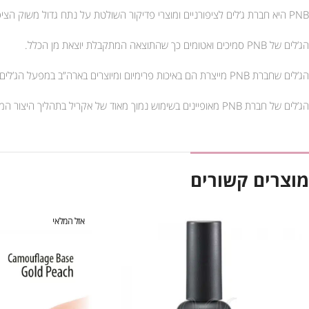
PNB היא חברת ג’לים לציפורניים ומוצרי פדיקור השולטת על נתח גדול משוק הציפורניים.
הג’לים של PNB סמיכים ואטומים כך שהתוצאה המתקבלת יוצאת מן הכלל.
הג’לים שחברת PNB מייצרת הם באיכות פרימיום ומיוצרים בארה”ב במפעל הג’לים הגדול במדינה.
הג’לים של חברת PNB מאופיינים בשימוש נמוך מאוד של אקריל בתהליך היצור המתאימים גם לציפורניים הרגישות לאקריל.
מוצרים קשורים
אזל המלאי