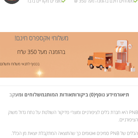
משלוחים חינם בהזמנה מעל 350 ₪
מוצרים מקוריים בלבד
משלוחי אקספרס חינם!
בהזמנה מעל 350 ש”ח
בכפוף לתנאי משלוח ותשלום
תיאור
מידע נוסף
(0) ביקורות
אודות המותג
משלוחים ומעקב
PNB היא חברת ג’לים לציפורניים ומוצרי פדיקור השולטת על נתח גדול משוק
הציפורניים.
הג’לים של PNB סמיכים ואטומים כך שהתוצאה המתקבלת יוצאת מן הכלל.