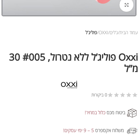
לחץ להגדלת התמונה
עמוד הבית
ג’לים
OXXI
פוליג'ל
Oxxi פוליג’ל ללא נטרול, #005 30
מ”ל
0 ביקורות
ביטוח מכס
כלול במחיר!
משלוח אקספרס
5 – 9 ימי עסקים!