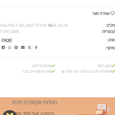
שמירת מוצר
מק"ט:
Oxxi POLY GEL NOT STICKY №05 30 ml
קטגוריות:
OXXI
,
פוליג'ל
מותג:
שיתוף:
יבואן רשמי
איכות פרימיום
משלוחים חינם בהזמנה מעל 350 ₪
מוצרים מקוריים בלבד
משלוחי אקספרס חינם!
בהזמנה מעל 350 ש”ח