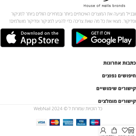
וובנייל מציעה את המוצרים האיכותיים ביותר ובמחירים הזולים ביותר למניקור
ופדיקור. מצאי את כל מה שאת צריכה כדי להגיע למניקור ופדיקור מושלמים!
כתבות אחרונות
חיפושים נפוצים
קישורים שימושיים
קישורים מומלצים
כל הזכויות שמורות ל © WebNail 2024