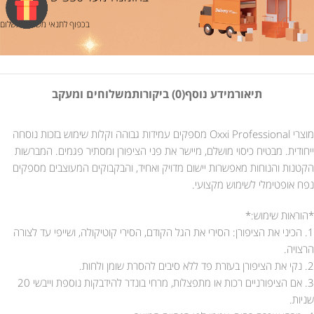
בכפוף לתנאי משלוח ותשלום
תיאור
מידע נוסף
(0) ביקורות
משלוחים ומעקב
מוצרי Oxxi Professional מספקים עמידות גבוהה וקלות שימוש בזכות נוסחה
ייחודית. מבטיח כיסוי מושלם, מיישר את פני הציפורן ומסתיר פגמים. המברשות
הקטנות והנוחות מאפשרות יישום מדויק ואחיד, והבקבוקים המעוצבים מספקים
נפח אופטימלי לשימוש מקצועי.
*הוראות שימוש:*
1. הכיני את הציפורן: הסירי את הגל הקודם, הסירי קוטיקולה, ושייפי עד לצורה
הרצויה.
2. נקי את הציפורן בעזרת פד ללא סיבים להסרת שומן ולחות.
3. אם הציפורניים רכות או מתפצלות, מרחי בונדר להידבקות נוספת וייבשי 20
שניות.