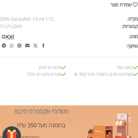
שמירת מוצר
מק"ט:
OXXI Gel polish 10 ml 115
קטגוריות:
OXXI
,
לק ג'ל
מותג:
שיתוף:
יבואן רשמי
איכות פרימיום
משלוחים חינם בהזמנה מעל 350 ₪
מוצרים מקוריים בלבד
משלוחי אקספרס חינם!
בהזמנה מעל 350 ש”ח
בכפוף לתנאי משלוח ותשלום