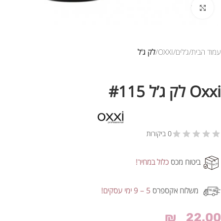
לחץ להגדלת התמונה
עמוד הבית
ג’לים
OXXI
לק ג'ל
Oxxi לק ג’ל #115
0 ביקורות
ביטוח מכס
כלול במחיר!
משלוח אקספרס
5 – 9 ימי עסקים!
₪
22.00