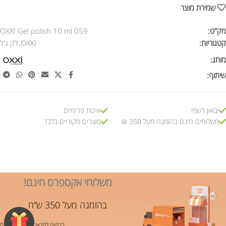
שמירת מוצר
מק"ט:
OXXI Gel polish 10 ml 059
קטגוריות:
OXXI
,
לק ג'ל
מותג:
שיתוף:
יבואן רשמי
איכות פרימיום
משלוחים חינם בהזמנה מעל 350 ₪
מוצרים מקוריים בלבד
משלוחי אקספרס חינם!
בהזמנה מעל 350 ש”ח
בכפוף לתנאי משלוח ותשלום