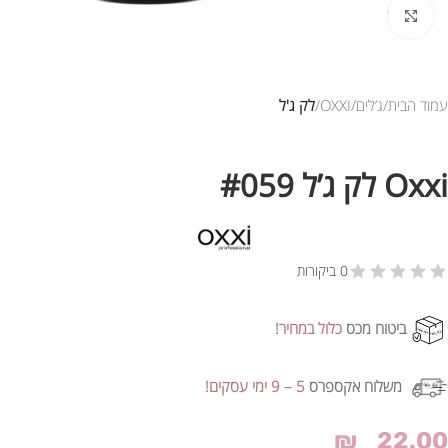
לחץ להגדלת התמונה
עמוד הבית
ג’לים
OXXI
לק ג'ל
Oxxi לק ג’ל #059
0 ביקורות
ביטוח מכס
כלול במחיר!
משלוח אקספרס
5 – 9 ימי עסקים!
₪
22.00