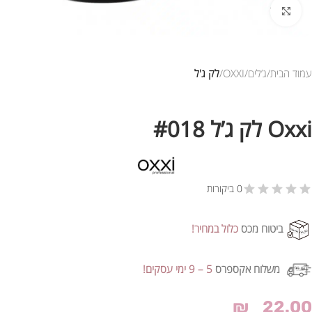
לחץ להגדלת התמונה
עמוד הבית
ג’לים
OXXI
לק ג'ל
Oxxi לק ג’ל #018
0 ביקורות
ביטוח מכס
כלול במחיר!
משלוח אקספרס
5 – 9 ימי עסקים!
₪
22.00