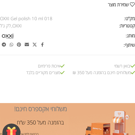
שמירת מוצר
מק"ט:
OXXI Gel polish 10 ml 018
קטגוריות:
OXXI
,
לק ג'ל
מותג:
שיתוף:
יבואן רשמי
איכות פרימיום
משלוחים חינם בהזמנה מעל 350 ₪
מוצרים מקוריים בלבד
משלוחי אקספרס חינם!
בהזמנה מעל 350 ש”ח
בכפוף לתנאי משלוח ותשלום