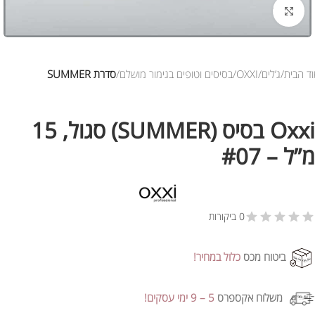
לחץ להגדלת התמונה
ד הבית
ג’לים
OXXI
בסיסים וטופים בגימור מושלם
סדרת SUMMER
Oxxi בסיס (SUMMER) סגול, 15
מ”ל – #07
0 ביקורות
ביטוח מכס
כלול במחיר!
משלוח אקספרס
5 – 9 ימי עסקים!