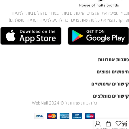
וובנייל מציעה את המוצרים האיכותיים ביותר ובמחירים הזולים ביותר למניקור
ופדיקור. מצאי את כל מה שאת צריכה כדי להגיע למניקור ופדיקור מושלמים!
כתבות אחרונות
חיפושים נפוצים
קישורים שימושיים
קישורים מומלצים
כל הזכויות שמורות ל © WebNail 2024