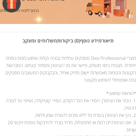
בכפוף לתנאי משלוח ותשלום
תיאור
מידע נוסף
(0) ביקורות
משלוחים ומעקב
מוצרי Oxxi Professional מספקים עמידות גבוהה וקלות שימוש בזכות נוסחה
ייחודית. מבטיח כיסוי מושלם, מיישר את פני הציפורן ומסתיר פגמים. המברשות
הקטנות והנוחות מאפשרות יישום מדויק ואחיד, והבקבוקים המעוצבים מספקים
נפח אופטימלי לשימוש מקצועי.
*הוראות שימוש:*
1. הכיני את הציפורן: הסירי את הגל הקודם, הסירי קוטיקולה, ושייפי עד לצורה
הרצויה.
2. נקי את הציפורן בעזרת פד ללא סיבים להסרת שומן ולחות.
3. אם הציפורניים רכות או מתפצלות, מרחי בונדר להידבקות נוספת וייבשי 20
שניות.