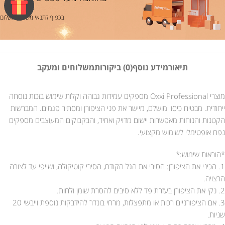
בכפוף לתנאי משלוח ותשלום
תיאור
מידע נוסף
(0) ביקורות
משלוחים ומעקב
מוצרי Oxxi Professional מספקים עמידות גבוהה וקלות שימוש בזכות נוסחה
ייחודית. מבטיח כיסוי מושלם, מיישר את פני הציפורן ומסתיר פגמים. המברשות
הקטנות והנוחות מאפשרות יישום מדויק ואחיד, והבקבוקים המעוצבים מספקים
נפח אופטימלי לשימוש מקצועי.
*הוראות שימוש:*
1. הכיני את הציפורן: הסירי את הגל הקודם, הסירי קוטיקולה, ושייפי עד לצורה
הרצויה.
2. נקי את הציפורן בעזרת פד ללא סיבים להסרת שומן ולחות.
3. אם הציפורניים רכות או מתפצלות, מרחי בונדר להידבקות נוספת וייבשי 20
שניות.