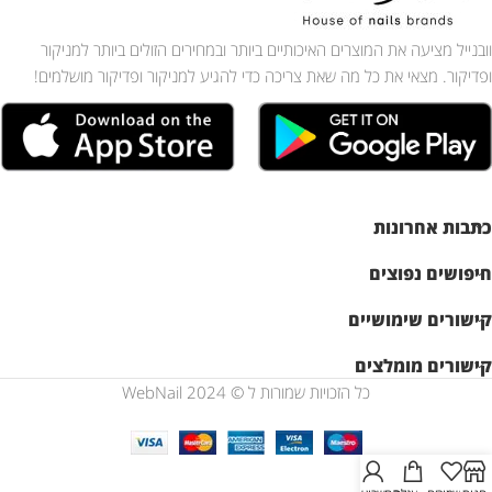
וובנייל מציעה את המוצרים האיכותיים ביותר ובמחירים הזולים ביותר למניקור
ופדיקור. מצאי את כל מה שאת צריכה כדי להגיע למניקור ופדיקור מושלמים!
כתבות אחרונות
חיפושים נפוצים
קישורים שימושיים
קישורים מומלצים
כל הזכויות שמורות ל © WebNail 2024