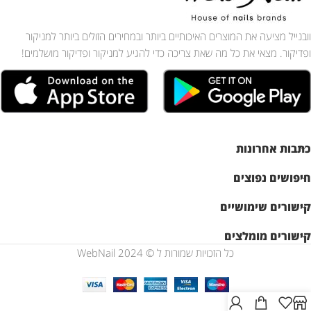
וובנייל מציעה את המוצרים האיכותיים ביותר ובמחירים הזולים ביותר למניקור
ופדיקור. מצאי את כל מה שאת צריכה כדי להגיע למניקור ופדיקור מושלמים!
כתבות אחרונות
חיפושים נפוצים
קישורים שימושיים
קישורים מומלצים
כל הזכויות שמורות ל © WebNail 2024