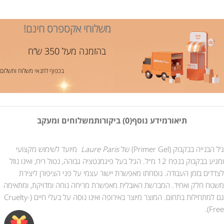
משלוחי אקספרס חינם!
בהזמנה מעל 350 ש”ח
בכפוף לתנאי משלוח ותשלום
תיאור
מידע נוסף
(0) ביקורות
משלוחים ומעקב
ג׳ל הבנייה בבקבוק (Primer Gel) של
Laure Paris
מיועד לשימוש מקצועי
ומגיע בבקבוק בנפח 12 מ״ל. הג׳ל בעל פיגמנטציה גבוהה, נטול ריח, ואינו נוזל
לצדדים בזמן העבודה. נוסחתו מאפשרת יישור עצמי על פני הציפורן ליצירת
משטח חלק ואחיד. המברשת האובלית מאפשרת מריחה נוחה ומדויקת, ומתאימה
גם למתחילות בתחום. המוצר מיוצר באירופה ואינו נוסה על בעלי חיים (Cruelty-
Free).