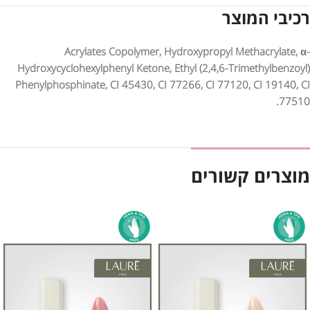
רכיבי המוצר
Acrylates Copolymer, Hydroxypropyl Methacrylate, α-
Hydroxycyclohexylphenyl Ketone, Ethyl (2,4,6-Trimethylbenzoyl)
Phenylphosphinate, CI 45430, CI 77266, CI 77120, CI 19140, CI
77510.
מוצרים קשורים