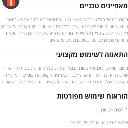
מאפיינים טכניים
הפורמולה של הג׳ל נטולת HEMA ו-TPO ומתייבשת במנורת UV/LED במשך
כ-30 שניות. מומלץ ליישם שתי שכבות לקבלת כיסוי אחיד, תוך הקפדה על מריחה
דקה בכל שכבה. הג׳ל בעל יציבות גבוהה ואינו מתפשט לצדדים במהלך היישום.
מתאים לשימוש עם מגוון בסיסים וטופים מקצועיים.
התאמה לשימוש מקצועי
המוצר מותאם לטכנאיות ציפורניים בכל הרמות, כולל מתחילות, בזכות פיזור אחיד,
שליטה נוחה במריחה והתאמה לעבודה בשלבים מקצועיים מקובלים. הפורמולה
מאפשרת שילוב עם כל סוגי הבייס והטופ המקצועיים, ועם טכניקות עבודה שונות.
הוראות שימוש מפורטות
1. הכנת הציפורן
יש לשייף בעדינות את משטח הציפורן.