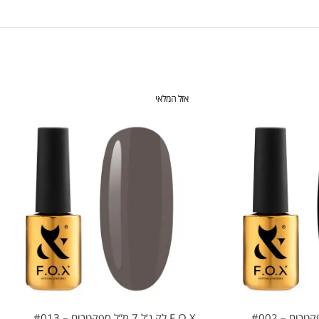
אזל המלאי
F.O.X לק ג’ל 7 מ”ל ספקטרום – #013