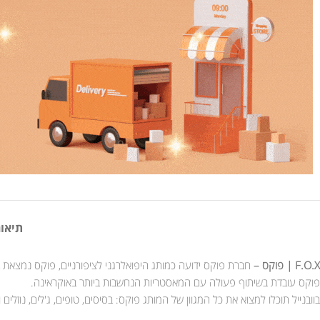
תיאור
F.O.X | פוקס –
חברת פוקס ידועה כמותג היפואלרגני לציפורניים, פוקס נמצאת בעולם הציפורניים כבר למעלה מ - 8 שנים 
פוקס עובדת בשיתוף פעולה עם המאסטריות הנחשבות ביותר באוקראינה.
בוובנייל תוכלו למצוא את כל המגוון של המותג פוקס: בסיסים, טופים, ג'לים, נוזלים ו