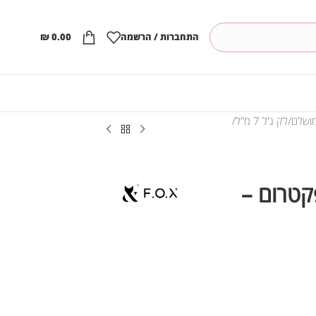
התחברות / הרשמה
0.00
₪
לק ג'ל 7 מ"ל
 מ”ל ספקטרום –