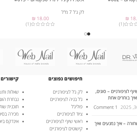
לק ג'ל 7 מ"ל
₪
18.00
₪
18
(1)
(1)
חיפושים נפוצים
קישורים 
וף לציפורניים – סוגים,
לק ג’ל לציפורניים
שאלות ותשו
ואיך בוחרים אחת
ג’ל בניה לציפורניים
נבחרת הוובנ
פוליג’ל
תוכנית שות
1 Comment
ציוד לציפורניים
מכירה בסיט
ראשי שיוף לציפורניים
אינדקס ביוטי – uty
חורה – איך נמנעים ואיך
קישוטים לציפורניים