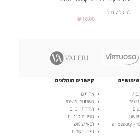
לק ג'ל 7 מ"ל
לק ג'ל 7 מ"ל
₪
18.00
שימושיים
קישורים מומלצים
בות
אודותינו
ייליות
משלוחים ותשלום
פים
החזרות וזיכויים
ונאות
מדיניות פרטיות
all bea
תנאי שימוש
תקנון נקודות