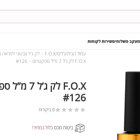
מעקב משלוחים
שירות לקוחות
עמוד הבית
ג’לים
F.O.X – לק ג'ל צבעוני למראה מושלם
F.O.X לק ג’ל 7 מ”ל ספקטרום – #126
F.O.X לק ג’ל 7
#126
0 ביקורות
ביטוח מכס
כלול במחיר!