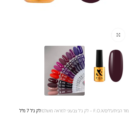
לחץ להגדלת התמונה
וד הבית
ג’לים
F.O.X – לק ג'ל צבעוני למראה מושלם
לק ג'ל 7 מ"ל