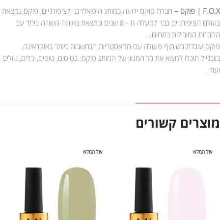
F.O.X | פוקס –
חברת פוקס ידועה כמותג היפואלרגני לציפורניים, פוקס נמצאת
בעולם הציפורניים כבר למעלה מ - 8 שנים ונמצאת באותה השורה ביחד עם
החברות המובילות בתחום. .
פוקס עובדת בשיתוף פעולה עם המאסטריות הנחשבות ביותר באוקראינה.
בוובנייל תוכלו למצוא את כל המגוון של המותג פוקס: בסיסים, טופים, ג'לים, נוזלים
ועוד.
מוצרים קשורים
אזל המלאי
אזל המלאי