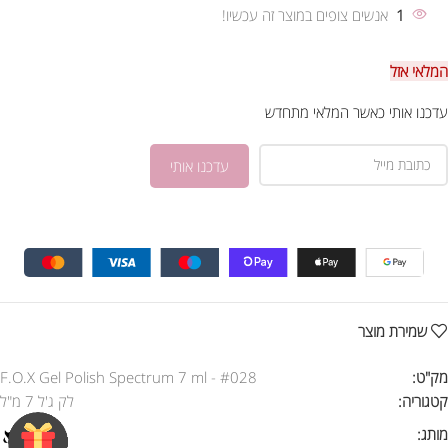
1
אנשים צופים במוצר זה עכשיו!
המלאי אזל
עדכנו אותי כאשר המלאי מתחדש
שמירת מוצר
מק"ט:
F.O.X Gel Polish Spectrum 7 ml - #028
קטגוריה:
לק ג'ל 7 מ"ל
מותג: