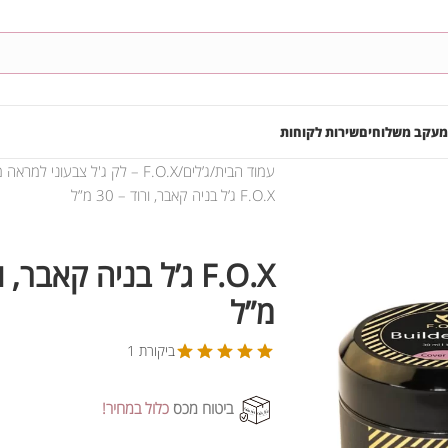
מעקב משלוחים
שירות לקוחות
עמוד הבית
ג’לים
F.O.X – לק ג'ל צבעוני למראה מושלם
F.O.X ג’ל בניה קאבר, ורוד – 30 מ”ל
מ”ל
ביקורת 1
ביטוח מכס
כלול במחיר!