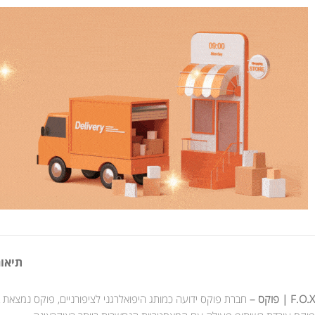
תיאור
F.O.X | פוקס –
חברת פוקס ידועה כמותג היפואלרגני לציפורניים, פוקס נמצאת בעולם הציפורניים כבר למעלה מ - 8 שנים 