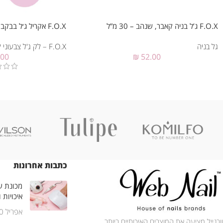
F.O.X ג’ל בניה קאבר, שנהב – 30 מ”ל
F.O.X אקריל ג׳ל בבקבוק #002 , 14 מ”ל
גל בניה
F.O.X – לק ג'ל צבעוני למראה מושלם
.00
₪
52.00
כתבות אחרונות
מכונת שי
איכויות 
אפריל 30, 2025
וובנייל מציעה את המוצרים האיכותיים ביותר