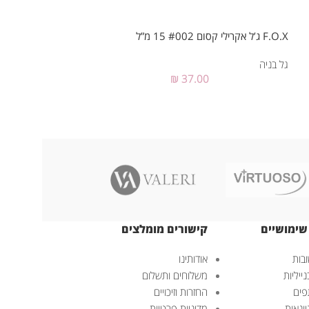
F.O.X ג’ל אקרילי קסום #002 15 מ”ל
F.O.X ג’ל בניה קאבר 15 מ”ל צבע ורוד (Rose)
גל בניה
גל בניה
₪
37.00
שימושיים
קישורים מומלצים
בות
אודותינו
ייליות
משלוחים ותשלום
פים
החזרות וזיכויים
ונאות
מדיניות פרטיות