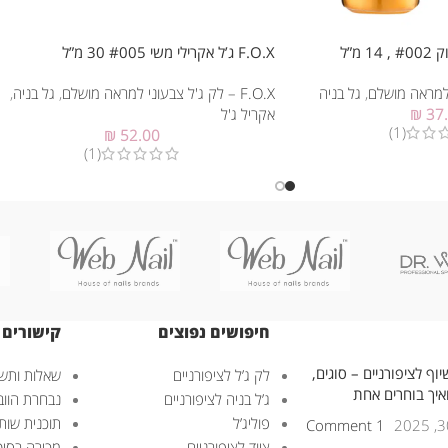
F.O.X ג’ל אקרילי משי #005 30 מ”ל
,
גל בניה
F.O.X – לק ג'ל צבעוני למראה מושלם
,
גל בניה
,
37
₪
אקריל ג'ל
(1)
₪
52.00
(1)
חיפושים נפוצים
קישורים 
וף לציפורניים – סוגים,
לק ג’ל לציפורניים
שאלות ותשו
ואיך בוחרים אחת
ג’ל בניה לציפורניים
נבחרת הוובנ
פוליג’ל
תוכנית שות
1 Comment
ציוד לציפורניים
מכירה בסיט