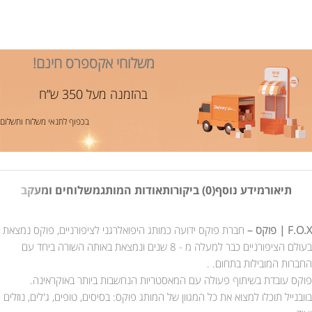
משלוחי אקספרס חינם!
בהזמנה מעל 350 ש”ח
בכפוף לתנאי משלוח ותשלום
תיאור
מידע נוסף
(0) ביקורות
אודות המותג
משלוחים ומעקב
F.O.X | פוקס –
חברת פוקס ידועה כמותג היפואלרגני לציפורניים, פוקס נמצאת
בעולם הציפורניים כבר למעלה מ - 8 שנים ונמצאת באותה השורה ביחד עם
החברות המובילות בתחום. .
פוקס עובדת בשיתוף פעולה עם המאסטריות הנחשבות ביותר באוקראינה.
בוובנייל תוכלו למצוא את כל המגוון של המותג פוקס: בסיסים, טופים, ג'לים, נוזלים