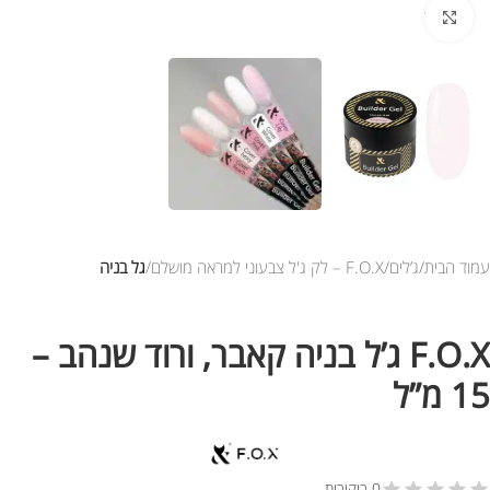
לחץ להגדלת התמונה
עמוד הבית
ג’לים
F.O.X – לק ג'ל צבעוני למראה מושלם
גל בניה
F.O.X ג’ל בניה קאבר, ורוד שנהב –
15 מ”ל
0 ביקורות