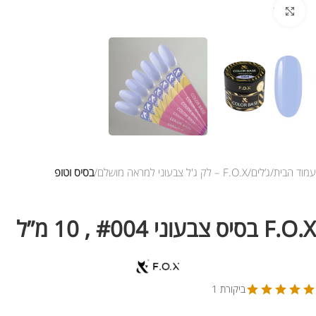
לחץ להגדלת התמונה
עמוד הבית
ג’לים
F.O.X – לק ג'ל צבעוני למראה מושלם
בסיס וטופ
F.O.X בסיס צבעוני #004 , 10 מ”ל
ביקורת 1