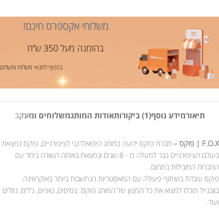
משלוחי אקספרס חינם!
בהזמנה מעל 350 ש”ח
בכפוף לתנאי משלוח ותשלום
תיאור
מידע נוסף
(1) ביקורות
אודות המותג
משלוחים ומעקב
F.O.X | פוקס –
חברת פוקס ידועה כמותג היפואלרגני לציפורניים, פוקס נמצאת
בעולם הציפורניים כבר למעלה מ - 8 שנים ונמצאת באותה השורה ביחד עם
החברות המובילות בתחום. .
פוקס עובדת בשיתוף פעולה עם המאסטריות הנחשבות ביותר באוקראינה.
בוובנייל תוכלו למצוא את כל המגוון של המותג פוקס: בסיסים, טופים, ג'לים, נוזלים
ועוד.