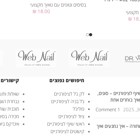
בסיסים וטופים עם טאץ' מקצועי
₪
18.00
 מקצועי
₪
18
חיפושים נפוצים
קישורים 
וף לציפורניים – סוגים,
לק ג’ל לציפורניים
שאלות ותשו
ואיך בוחרים אחת
ג’ל בניה לציפורניים
נבחרת הוובנ
פוליג’ל
תוכנית שות
1 Comment
ציוד לציפורניים
מכירה בסיט
ראשי שיוף לציפורניים
אינדקס ביוטי – uty
חורה – איך נמנעים ואיך
קישוטים לציפורניים