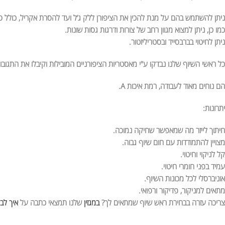
ניתן להשתמש בהם על מנת להכין את הציפורן ללק ג’ל ועד להסרת אקריל, כולל סגי
כמו כן, ניתן למצוא מגוון רחב של צורות ודרגות גסות שונות.
ניתן לחיטוי בברבסייד ובסטריליזטור.
כל ראשי השיוף שלנו נבדקו ע"י מאסטריות הציפורניים המובילות וקיבלו את התגובו
הם נוחים מאוד לעבודה, רמת איכות A.
יתרונות:
חיתוך לייזר מה שמאפשר שחיקה נמוכה.
מצויין להתמודדות עם חום שיוף גבוה.
קל לניקוי וחיטוי.
עמיד בפני חומרי חיטוי.
אוניברסלי לכל מכונות השיוף.
מתאים למניקור, פדיקור ורפואי.
צריכה עזרה בבחירת ראש שיוף שמתאים לך?
במגזין
שלנו תמצאי כתבה על
איך לב