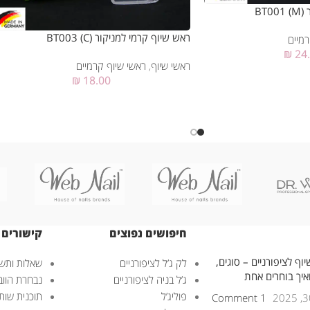
BT
ראש שיוף קרמי למניקור BT003 (C)
רמיים
₪
24
ראשי שיוף
,
ראשי שיוף קרמיים
₪
18.00
חיפושים נפוצים
קישורים 
וף לציפורניים – סוגים,
לק ג’ל לציפורניים
שאלות ותשו
ואיך בוחרים אחת
ג’ל בניה לציפורניים
נבחרת הוובנ
פוליג’ל
תוכנית שות
1 Comment