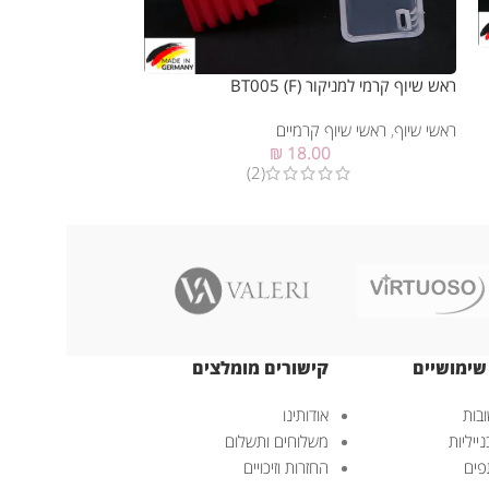
ראש שיוף יהלום למניקור (F
ראש שיוף קרמי למניקור BT005 (F)
ראשי שיוף
,
ראשי שיו
ראשי שיוף
,
ראשי שיוף קרמיים
₪
18.00
(2)
שימושיים
קישורים מומלצים
בות
אודותינו
ייליות
משלוחים ותשלום
פים
החזרות וזיכויים