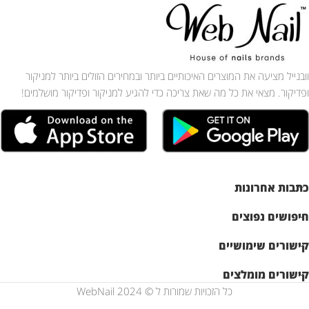
וובנייל מציעה את המוצרים האיכותיים ביותר ובמחירים הזולים ביותר למניקור
ופדיקור. מצאי את כל מה שאת צריכה כדי להגיע למניקור ופדיקור מושלמים!
כתבות אחרונות
חיפושים נפוצים
קישורים שימושיים
קישורים מומלצים
כל הזכויות שמורות ל © WebNail 2024