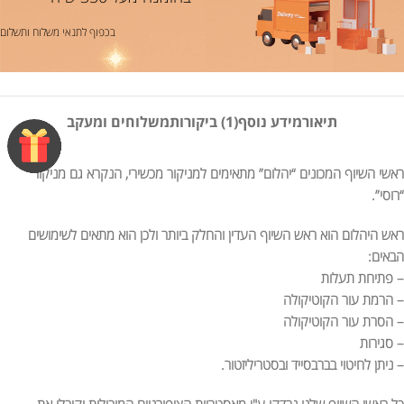
בכפוף לתנאי משלוח ותשלום
תיאור
מידע נוסף
(1) ביקורות
משלוחים ומעקב
ראשי השיוף המכונים “יהלום” מתאימים למניקור מכשירי, הנקרא גם מניקור
“רוסי”.
ראש היהלום הוא ראש השיוף העדין והחלק ביותר ולכן הוא מתאים לשימושים
הבאים:
– פתיחת תעלות
– הרמת עור הקוטיקולה
– הסרת עור הקוטיקולה
– סגירות
– ניתן לחיטוי בברבסייד ובסטריליזטור.
כל ראשי השיוף שלנו נבדקו ע"י מאסטריות הציפורניים המובילות וקיבלו את