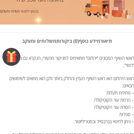
בכפוף לתנאי משלוח ותשלום
תיאור
מידע נוסף
(0) ביקורות
משלוחים ומעקב
ראשי השיוף המכונים “יהלום” מתאימים למניקור מכשירי, הנקרא גם מניקור
“רוסי”.
ראש היהלום הוא ראש השיוף העדין והחלק ביותר ולכן הוא מתאים לשימושים
הבאים:
– פתיחת תעלות
– הרמת עור הקוטיקולה
– הסרת עור הקוטיקולה
– סגירות
– ניתן לחיטוי בברבסייד ובסטריליזטור.