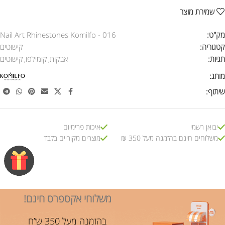
שמירת מוצר
מק"ט:
Nail Art Rhinestones Komilfo - 016
קטגוריה:
קישוטים
תגיות:
אבקות
,
קומילפו
,
קישוטים
מותג:
שיתוף:
יבואן רשמי
איכות פרימיום
משלוחים חינם בהזמנה מעל 350 ₪
מוצרים מקוריים בלבד
משלוחי אקספרס חינם!
בהזמנה מעל 350 ש”ח