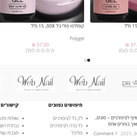
קומילפו פולי ג׳ל 008, 15 מ”ל
Polygel
₪
37.00
₪
37
(3)
(6)
חיפושים נפוצים
קישורים 
וף לציפורניים – סוגים,
לק ג’ל לציפורניים
שאלות ותשו
ואיך בוחרים אחת
ג’ל בניה לציפורניים
נבחרת הוובנ
פוליג’ל
תוכנית שות
1 Comment