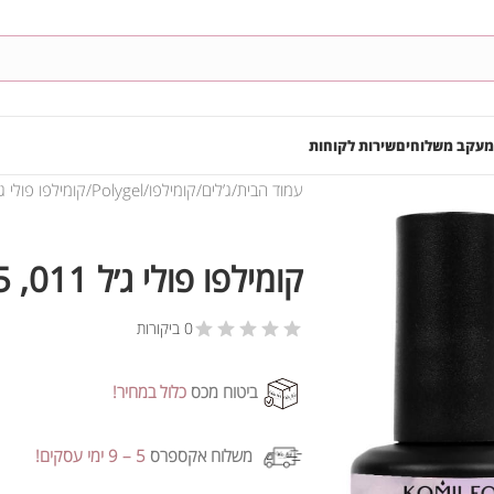
מעקב משלוחים
שירות לקוחות
עמוד הבית
ג’לים
קומילפו
Polygel
קומילפו פולי ג׳ל 011, 15
קומילפו פולי ג׳ל 011, 15 מ”ל
0 ביקורות
ביטוח מכס
כלול במחיר!
משלוח אקספרס
5 – 9 ימי עסקים!