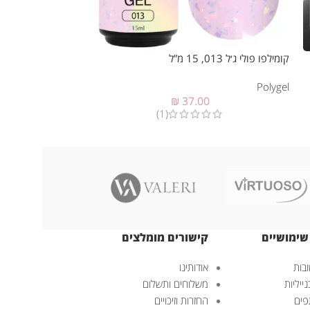
קומילפו פולי ג׳ל 013, 15 מ”ל
קומילפו פולי ג׳ל 015, 15 מ”ל
Polygel
Polygel
₪
37.00
(1)
שימושיים
קישורים מומלצים
בות
אודותינו
ייליות
משלוחים ותשלום
פים
החזרות וזיכויים