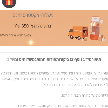
משלוחי אקספרס חינם!
בהזמנה מעל 350 ש”ח
בכפוף לתנאי משלוח ותשלום
תיאור
מידע נוסף
(3) ביקורות
אודות המותג
משלוחים ומעקב
פולי ג’ל של קומילפו הוא חומר סמיך ועמיד, המתאים לחיזוק הציפורן וגם להארכה,
תיקון או עיצוב מחדש של הציפורניים. מדובר בחומר נוח לשימוש יומיומי, המאפשר
לנייליסטיות לשמור על ביצועים גבוהים בכל טיפול.
היתרונות של בחירת מוצרי קומילפו:
עמידות גבוהה: החומר עמיד לאורך זמן ומספק תוצאות יציבות ואמינות.