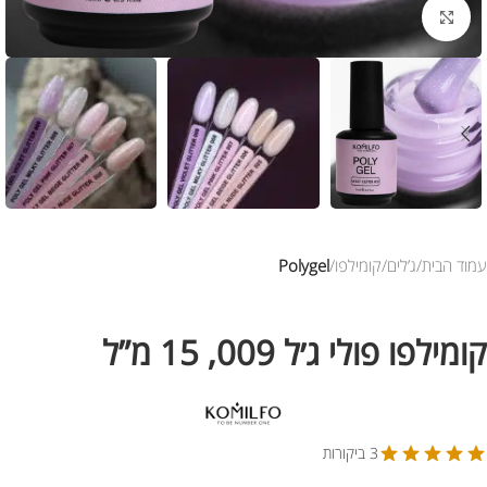
לחץ להגדלת התמונה
עמוד הבית
ג’לים
קומילפו
Polygel
קומילפו פולי ג׳ל 009, 15 מ”ל
3 ביקורות