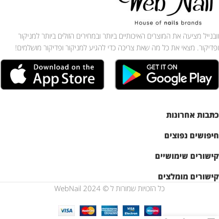
וובנייל מציעה את המוצרים האיכותיים ביותר ובמחירים הזולים ביותר למניקור
ופדיקור. מצאי את כל מה שאת צריכה כדי להגיע למניקור ופדיקור מושלמים!
כתבות אחרונות
חיפושים נפוצים
קישורים שימושיים
קישורים מומלצים
כל הזכויות שמורות ל © WebNail 2024