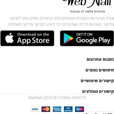
וובנייל מציעה את המוצרים האיכותיים ביותר ובמחירים הזולים ביותר למניקור
ופדיקור. מצאי את כל מה שאת צריכה כדי להגיע למניקור ופדיקור מושלמים!
כתבות אחרונות
חיפושים נפוצים
קישורים שימושיים
קישורים מומלצים
כל הזכויות שמורות ל © WebNail 2024