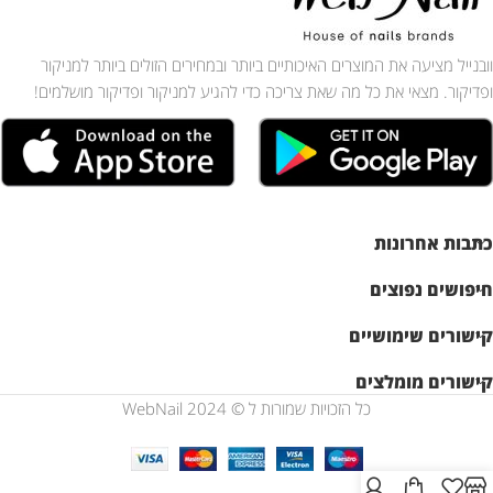
וובנייל מציעה את המוצרים האיכותיים ביותר ובמחירים הזולים ביותר למניקור
ופדיקור. מצאי את כל מה שאת צריכה כדי להגיע למניקור ופדיקור מושלמים!
כתבות אחרונות
חיפושים נפוצים
קישורים שימושיים
קישורים מומלצים
כל הזכויות שמורות ל © WebNail 2024