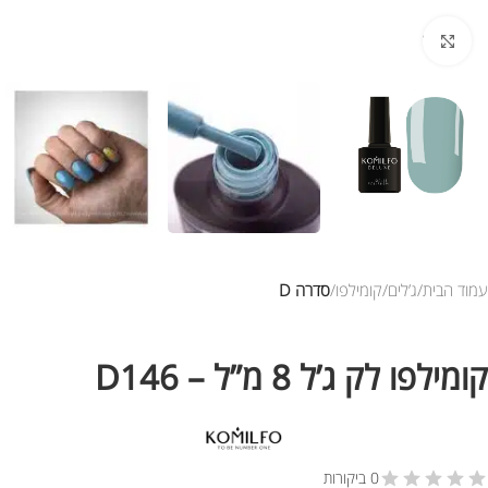
לחץ להגדלת התמונה
עמוד הבית
ג’לים
קומילפו
סדרה D
קומילפו לק ג’ל 8 מ”ל – D146
0 ביקורות