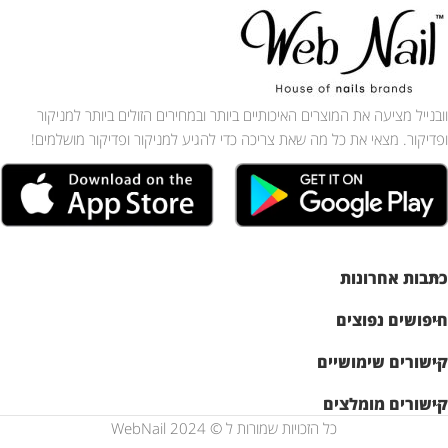
וובנייל מציעה את המוצרים האיכותיים ביותר ובמחירים הזולים ביותר למניקור
ופדיקור. מצאי את כל מה שאת צריכה כדי להגיע למניקור ופדיקור מושלמים!
כתבות אחרונות
חיפושים נפוצים
קישורים שימושיים
קישורים מומלצים
כל הזכויות שמורות ל © WebNail 2024