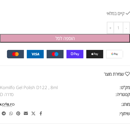
קיים במלאי
הוספה לסל
שמירת מוצר
מק"ט:
Komilfo Gel Polish D122 , 8ml
קטגוריה:
סדרה D
מותג:
שיתוף: