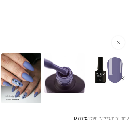
לחץ להגדלת התמונה
עמוד הבית
ג’לים
קומילפו
סדרה D