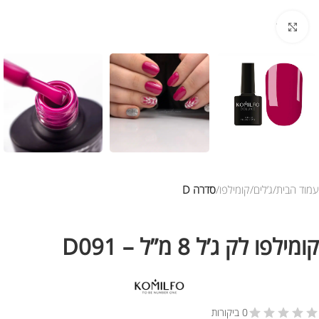
לחץ להגדלת התמונה
עמוד הבית
ג’לים
קומילפו
סדרה D
קומילפו לק ג’ל 8 מ”ל – D091
0 ביקורות