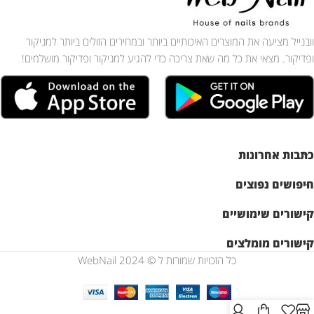
וובנייל מציעה את המוצרים האיכותיים ביותר ובמחירים הזולים ביותר למניקור
ופדיקור. מצאי את כל מה שאת צריכה כדי להגיע למניקור ופדיקור מושלמים!
כתבות אחרונות
חיפושים נפוצים
קישורים שימושיים
קישורים מומלצים
כל הזכויות שמורות ל © WebNail 2024