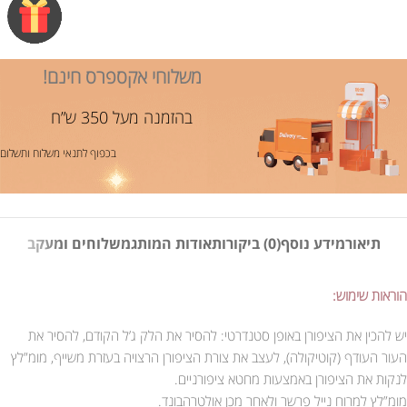
משלוחי אקספרס חינם!
בהזמנה מעל 350 ש”ח
בכפוף לתנאי משלוח ותשלום
תיאור
מידע נוסף
(0) ביקורות
אודות המותג
משלוחים ומעקב
הוראות שימוש:
יש להכין את הציפורן באופן סטנדרטי: להסיר את הלק ג’ל הקודם, להסיר את
העור העודף (קוטיקולה), לעצב את צורת הציפורן הרצויה בעזרת משייף, מומ”לץ
לנקות את הציפורן באמצעות מחטא ציפורניים.
מומ”לץ למרוח נייל פרשר ולאחר מכן אולטרהבונד.