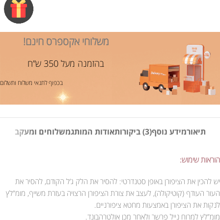
משלוחי אקספרס חינם!
בהזמנה מעל 350 ש”ח
בכפוף לתנאי משלוח ותשלום
תיאור
מידע נוסף
(3) ביקורות
אודות המותג
משלוחים ומעקב
הוראות שימוש:
יש להכין את הציפורן באופן סטנדרטי: להסיר את הלק ג’ל הקודם, להסיר את
העור העודף (קוטיקולה), לעצב את צורת הציפורן הרצויה בעזרת משייף, מומ”לץ
לנקות את הציפורן באמצעות מחטא ציפורניים.
מומ”לץ למרוח נייל פרשר ולאחר מכן אולטרהבונד.