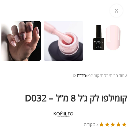
לחץ להגדלת התמונה
עמוד הבית
ג’לים
קומילפו
סדרה D
קומילפו לק ג’ל 8 מ”ל – D032
3 ביקורות