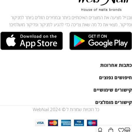
וובנייל מציעה את המוצרים האיכותיים ביותר ובמחירים הזולים ביותר למניקור
ופדיקור. מצאי את כל מה שאת צריכה כדי להגיע למניקור ופדיקור מושלמים!
כתבות אחרונות
חיפושים נפוצים
קישורים שימושיים
קישורים מומלצים
כל הזכויות שמורות ל © WebNail 2024