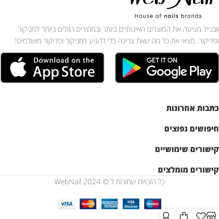
וובנייל מציעה את המוצרים האיכותיים ביותר ובמחירים הזולים ביותר למניקור
ופדיקור. מצאי את כל מה שאת צריכה כדי להגיע למניקור ופדיקור מושלמים!
כתבות אחרונות
חיפושים נפוצים
קישורים שימושיים
קישורים מומלצים
כל הזכויות שמורות ל © WebNail 2024