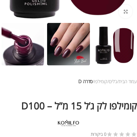
לחץ להגדלת התמונה
עמוד הבית
ג’לים
קומילפו
סדרה D
קומילפו לק ג’ל 15 מ”ל – D100
0 ביקורות