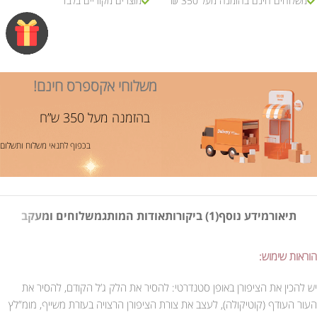
משלוחים חינם בהזמנה מעל 350 ₪
מוצרים מקוריים בלבד
משלוחי אקספרס חינם!
בהזמנה מעל 350 ש”ח
בכפוף לתנאי משלוח ותשלום
תיאור
מידע נוסף
(1) ביקורות
אודות המותג
משלוחים ומעקב
הוראות שימוש:
יש להכין את הציפורן באופן סטנדרטי: להסיר את הלק ג’ל הקודם, להסיר את
העור העודף (קוטיקולה), לעצב את צורת הציפורן הרצויה בעזרת משייף, מומ”לץ