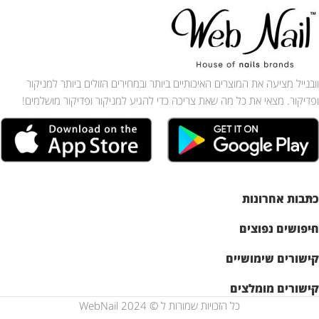
וובנייל מציעה את המוצרים האיכותיים ביותר ובמחירים הזולים ביותר למניקור
ופדיקור. מצאי את כל מה שאת צריכה כדי להגיע למניקור ופדיקור מושלמים!
כתבות אחרונות
חיפושים נפוצים
קישורים שימושיים
קישורים מומלצים
כל הזכויות שמורות ל © WebNail 2024