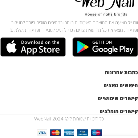
וובנייל מציעה את המוצרים האיכותיים ביותר ובמחירים הזולים ביותר למניקור
ופדיקור. מצאי את כל מה שאת צריכה כדי להגיע למניקור ופדיקור מושלמים!
כתבות אחרונות
חיפושים נפוצים
קישורים שימושיים
קישורים מומלצים
כל הזכויות שמורות ל © WebNail 2024