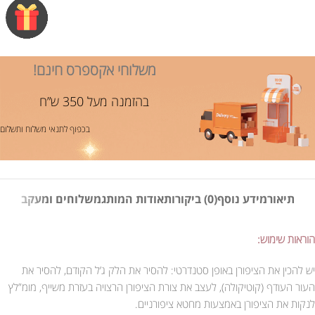
משלוחי אקספרס חינם!
בהזמנה מעל 350 ש”ח
בכפוף לתנאי משלוח ותשלום
תיאור
מידע נוסף
(0) ביקורות
אודות המותג
משלוחים ומעקב
הוראות שימוש:
יש להכין את הציפורן באופן סטנדרטי: להסיר את הלק ג’ל הקודם, להסיר את
העור העודף (קוטיקולה), לעצב את צורת הציפורן הרצויה בעזרת משייף, מומ”לץ
לנקות את הציפורן באמצעות מחטא ציפורניים.