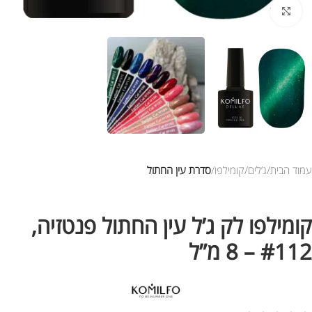
לחץ להגדלת התמונה
עמוד הבית
ג’לים
קומילפו
סדרת עין החתול
קומילפו לק ג’ל עין החתול פנטזיה,
#112 – 8 מ”ל