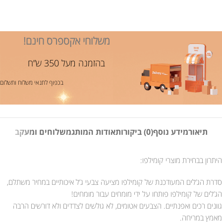
משלוחי אקספרס חינם!
בהזמנה מעל 350 ש”ח
בכפוף לתנאי משלוח ותשלום
תיאור
מידע נוסף
(0) ביקורות
אודות המותג
משלוחים ומעקב
היתרון בבחירת מוצרי קומילפו:
סדרת הג’לים המעודכנת של קומילפו מציעה צבעי ג’ל איכותיים במחיר משתלם,
הג’לים של קומילפו פותחו על ידי מומחים עבור מומחים!
גוונים רכים ואפנתיים. הצבעים אטומים, לא גולשים לצדדים ולא דורשים הרבה
מאמץ במריחה.