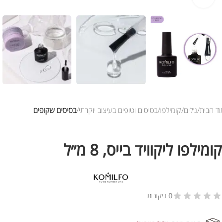
ד הבית
ג’לים
קומילפו
בסיסים וטופים בעיצוב יוקרתי
בסיסים שקופים
קומילפו ליקוויד בייס, 8 מ״ל
0 ביקורות