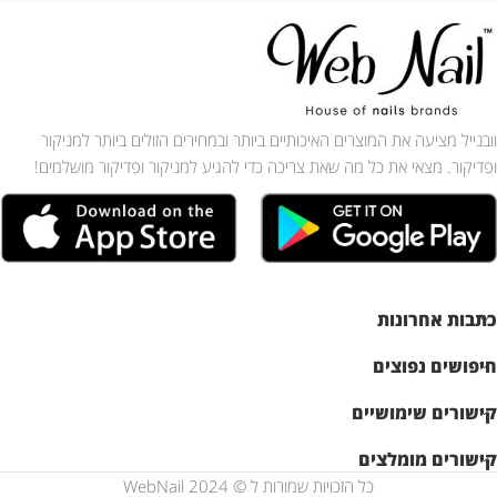
וובנייל מציעה את המוצרים האיכותיים ביותר ובמחירים הזולים ביותר למניקור
ופדיקור. מצאי את כל מה שאת צריכה כדי להגיע למניקור ופדיקור מושלמים!
כתבות אחרונות
חיפושים נפוצים
קישורים שימושיים
קישורים מומלצים
כל הזכויות שמורות ל © WebNail 2024