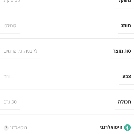
מותג
קומילפו
סוג מוצר
ג’ל בניה
,
ג’ל פרימיום
צבע
ורוד
תכולה
30 גרם
היפואלרגני
היפואלרגני